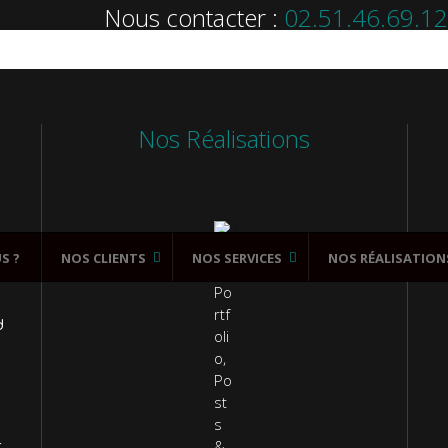
Nous contacter :
02.51.46.69.12
Nos Réalisations
S ?
NOS CLIENTS
NOS SERVICES
NOS RÉALISATION
d
-