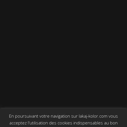
En poursuivant votre navigation sur lakaj-kolor.com vous
acceptez l'utilisation des cookies indispensables au bon
© 2019 INFOCEANE
|
Mentions Légales
|
Plan du Site
|